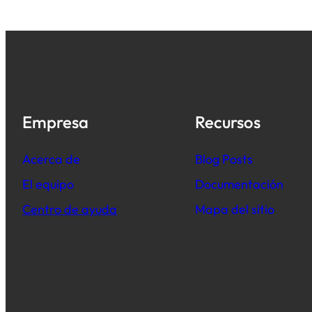
Empresa
Recursos
Acerca de
B
log Posts
El equipo
Documentación
Centro de ayuda
Mapa del sitio