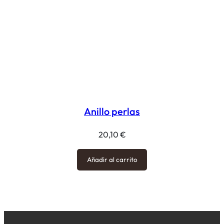
Anillo perlas
20,10
€
Añadir al carrito