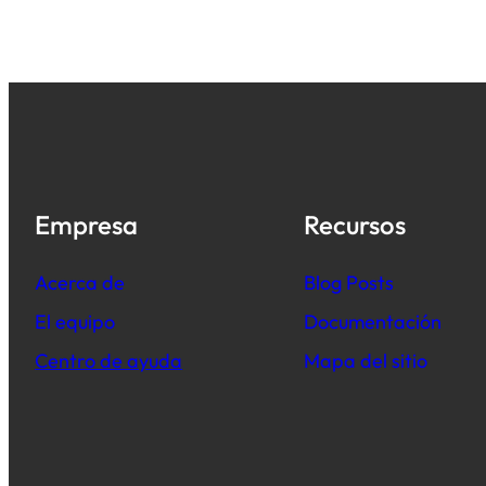
Empresa
Recursos
Acerca de
B
log Posts
El equipo
Documentación
Centro de ayuda
Mapa del sitio