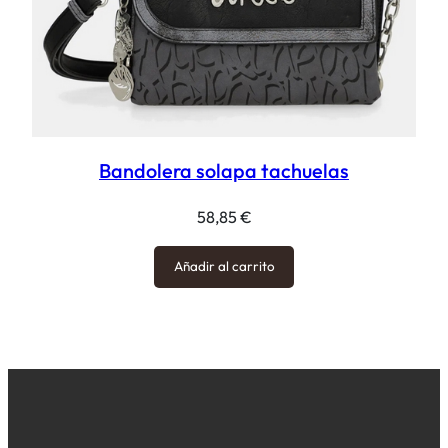
Bandolera solapa tachuelas
58,85
€
Añadir al carrito