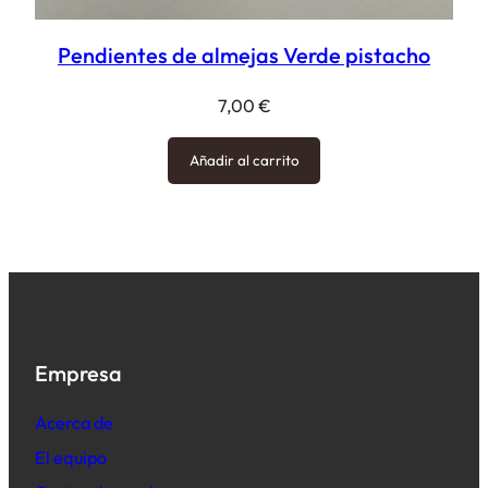
Pendientes de almejas Verde pistacho
7,00
€
Añadir al carrito
Empresa
Acerca de
El equipo