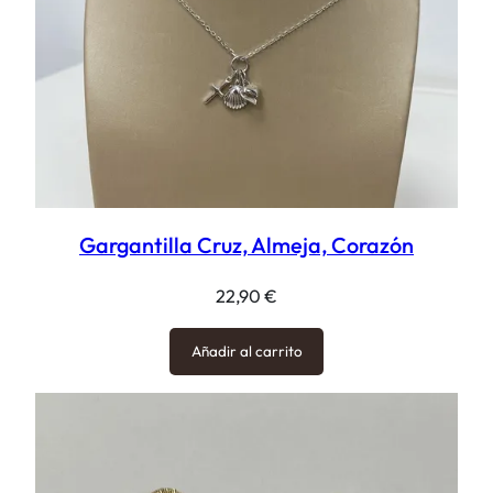
Gargantilla Cruz, Almeja, Corazón
22,90
€
Añadir al carrito