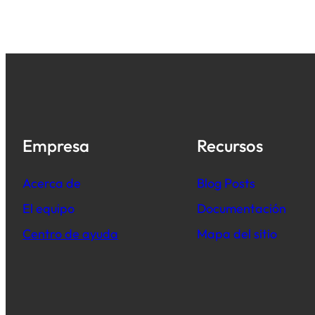
Empresa
Recursos
Acerca de
B
log Posts
El equipo
Documentación
Centro de ayuda
Mapa del sitio