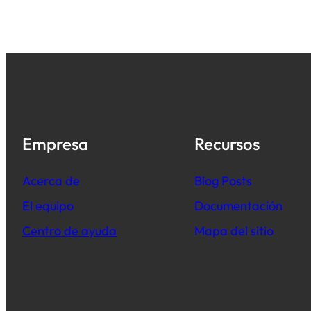
Empresa
Recursos
Acerca de
B
log Posts
El equipo
Documentación
Centro de ayuda
Mapa del sitio