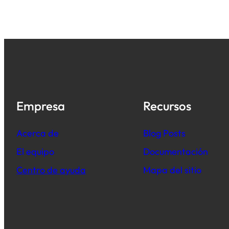
Empresa
Recursos
Acerca de
B
log Posts
El equipo
Documentación
Centro de ayuda
Mapa del sitio